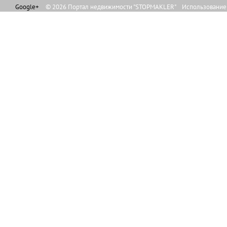
Google+
© 2026 Портал недвижимости "STOPMAKLER" Использование л