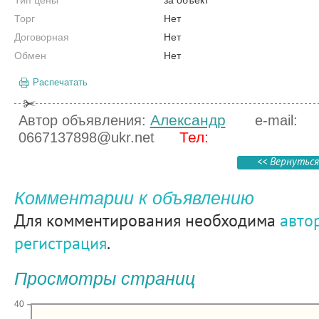
Тип цены
за объект
Торг
Нет
Договорная
Нет
Обмен
Нет
Распечатать
Александр
Автор объявления:
e-mail:
Тел:
0667137898@ukr.net
<< Вернуться
Комментарии к объявлению
Для комментирования необходима
авто
регистрация
.
Просмотры страниц
40