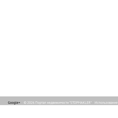
Google+
© 2026 Портал недвижимости "STOPMAKLER" Использование л