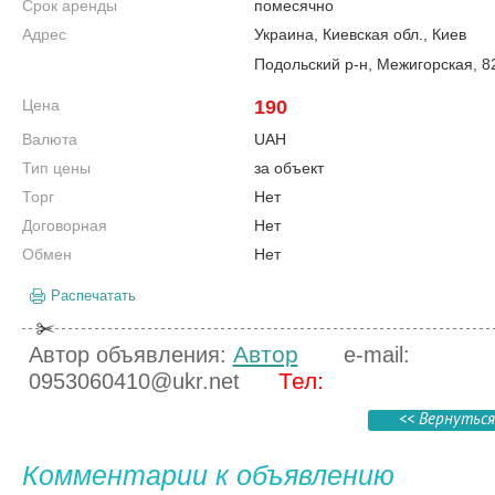
Срок аренды
помесячно
Адрес
Украина, Киевская обл., Киев
Подольский р-н, Межигорская, 8
Цена
190
Валюта
UAH
Тип цены
за объект
Торг
Нет
Договорная
Нет
Обмен
Нет
Распечатать
Автор
Автор объявления:
e-mail:
Тел:
0953060410@ukr.net
<< Вернуться
Комментарии к объявлению