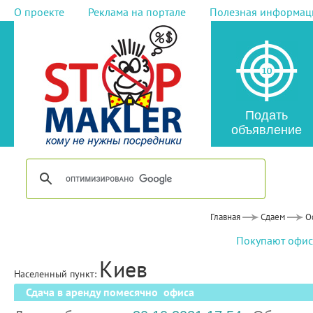
О проекте
Реклама на портале
Полезная информац
Подать
объявление
Главная
Сдаем
О
Покупают офис
Киев
Населенный пункт:
Сдача в аренду помесячно офиса