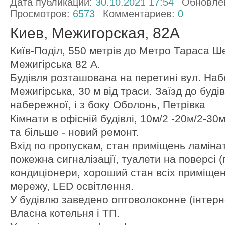
Дата публикации:
30.10.2021 17:54
Обновле
Просмотров:
6573
Комментариев:
0
Киев, Межигорская, 82А
Київ-Поділ, 550 метрів до Метро Тараса Ш
Межигірська 82 А.
Будівля розташована на перетині вул. Наб
Межигірська, 30 м від траси. Заїзд до будівл
набережної, і з боку Оболонь, Петрівка
Кімнати в офісній будівлі, 10м/2 -20м/2-30м
та більше - новий ремонт.
Вхід по пропускам, стан приміщень ламінат, 
пожежна сигналізації, туалети на поверсі (
кондиціонери, хороший стан всіх приміщен
мережу, LED освітлення.
У будівлю заведено оптоволоконне (інтерне
Власна котельня і ТП.