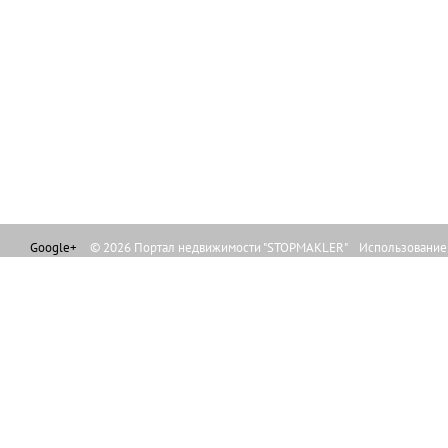
Google+
© 2026 Портал недвижимости "STOPMAKLER" Использование л