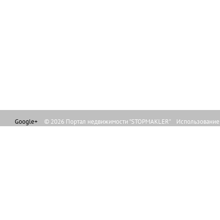
Google+
© 2026 Портал недвижимости "STOPMAKLER" Использование л