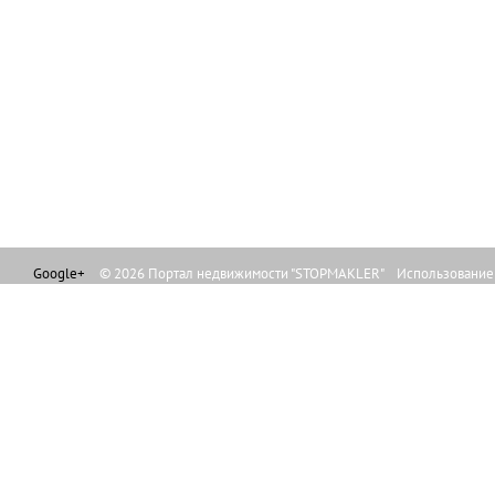
Google+
© 2026 Портал недвижимости "STOPMAKLER" Использование л