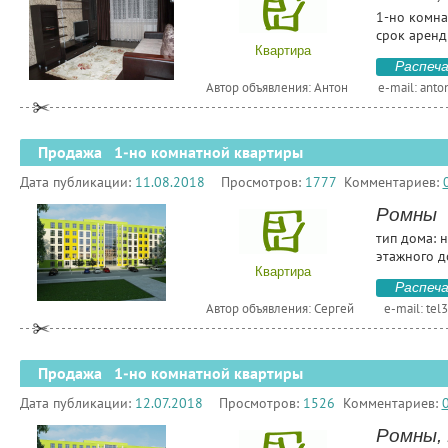
1-но комна
срок аренд
Квартира
Распеч
Автор объявления: Антон
e-mail:
anto
Продажа 1-но комнатной квартиры
Дата публикации:
11.08.2018
Просмотров:
1777
Комментариев:
Ромны
тип дома: н
этажного д
Квартира
Распеч
Автор объявления: Сергей
e-mail:
tel
Продажа 1-но комнатной квартиры
Дата публикации:
12.07.2018
Просмотров:
1526
Комментариев:
Ромны, 