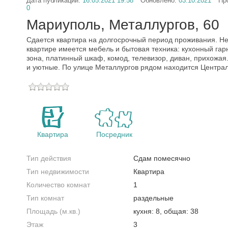
Дата публикации:
16.05.2021 19:58
Обновлено:
03.10.2021
Пр
0
Мариуполь, Металлургов, 60
Сдается квартира на долгосрочный период проживания. Не
квартире имеется мебель и бытовая техника: кухонный гар
зона, платинный шкаф, комод, телевизор, диван, прихожая
и уютные. По улице Металлургов рядом находится Центра
Квартира
Посредник
Тип действия
Сдам помесячно
Тип недвижимости
Квартира
Количество комнат
1
Тип комнат
раздельные
Площадь (м.кв.)
кухня: 8, общая: 38
Этаж
3