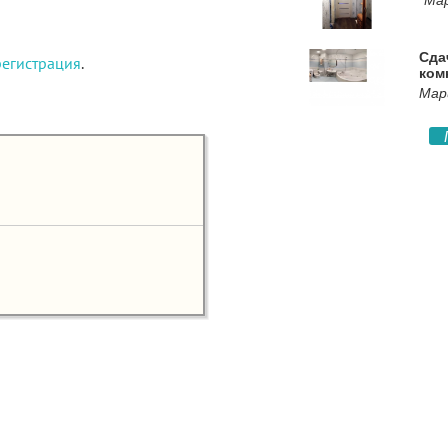
Мар
Сда
регистрация
.
ком
Мар
ние любых материалов разрешено только при наличии активной ссылки на и