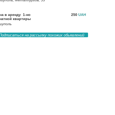
иуполь, Металлургов, 35
ча в аренду 1-но
250
UAH
натной квартиры
иуполь
Подписаться на рассылку похожих обьявлений
сточник
Разработка дизайна при участии: VIS-A-VIS