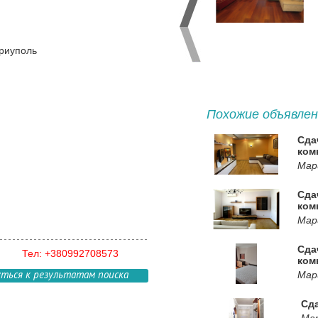
ариуполь
Похожие объявлен
Сда
ком
Мар
Сда
ком
Мар
Сда
Тел: +380992708573
ком
уться к результатам поиска
Мар
Сда