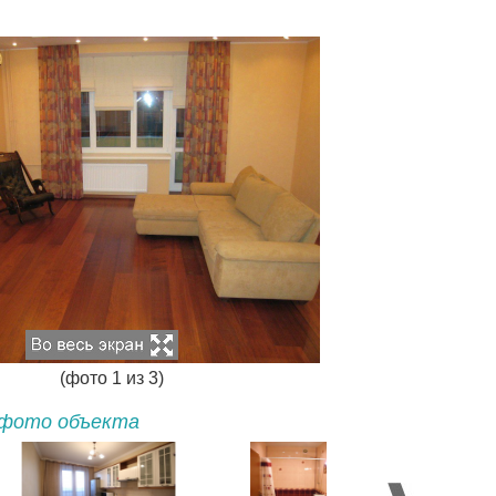
(фото
1
из
3
)
фото объекта