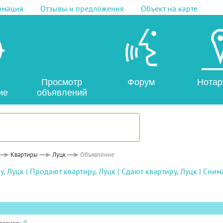
рмация
Отзывы и предложения
Объект на карте
Просмотр
Форум
Нотар
ие
объявлений
Квартиры
Луцк
Объявление
у, Луцк
|
Продают квартиру, Луцк
|
Сдают квартиру, Луцк
|
Снима