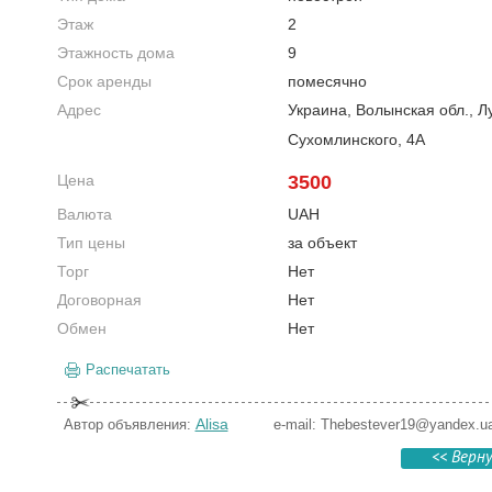
Этаж
2
Этажность дома
9
Срок аренды
помесячно
Адрес
Украина, Волынская обл., Л
Сухомлинского, 4А
Цена
3500
Валюта
UAH
Тип цены
за объект
Торг
Нет
Договорная
Нет
Обмен
Нет
Распечатать
Alisa
Автор объявления:
e-mail:
Thebestever19@yandex.u
<< Верн