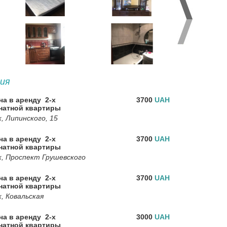
ия
ча в аренду 2-х
3700
UAH
натной квартиры
, Липинского, 15
ча в аренду 2-х
3700
UAH
натной квартиры
к, Проспект Грушевского
ча в аренду 2-х
3700
UAH
натной квартиры
, Ковальская
ча в аренду 2-х
3000
UAH
натной квартиры