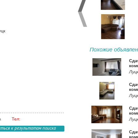
уцк
Похожие объявлен
Сда
ком
Луцк
Сда
ком
Луц
Сда
ком
Тел:
a
Луцк
уться к результатам поиска
Сда
ком