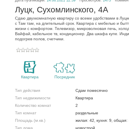
Дата публикации:
14.06.2021 12:39
Просмотров:
1475
Коммен
Луцк, Сухомлинского, 4А
Сдаю двухкомнатную квартиру со всеми удобствами в Луцк
с Там там, на длительный срок. Квартира с мебелью и быт
жизни с комфортом. Телевизор, микроволновая печь, холо
Вайфай, кабельное тв, кондиционер. Два шкафа купе. Инд
подогрев полов, счетчики.
Квартира
Посредник
Тип действия
Сдам помесячно
Тип недвижимости
Квартира
Количество комнат
2
Тип комнат
раздельные
Площадь (м.кв.)
жилая: 42, кухня: 9, общая:
Тип дома
новострой