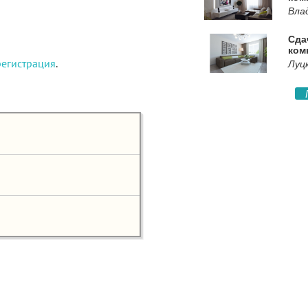
Вла
Сда
ком
регистрация
.
Луц