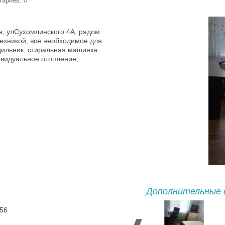
тариев:
0
е, улСухомлинского 4А, рядом
техникой, все необходимое для
дильник, стиральная машинка.
ивидуальное отопление,
Дополнительные 
 56