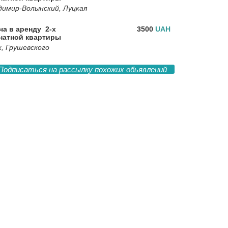
димир-Волынский, Луцкая
ча в аренду 2-х
3500
UAH
натной квартиры
к, Грушевского
Подписаться на рассылку похожих обьявлений