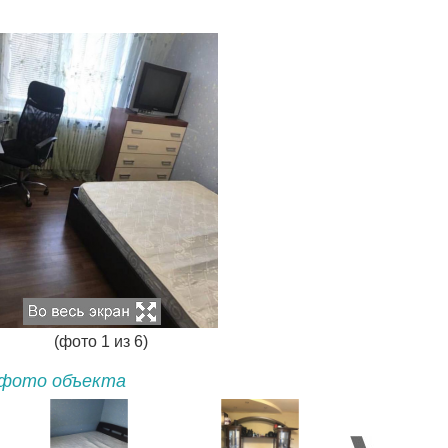
(фото
1
из
6
)
фото объекта