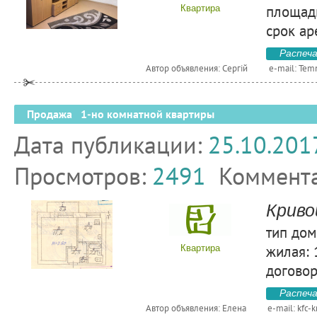
площадь
Квартира
срок ар
Распеч
Автор объявления: Сергій
e-mail:
Tem
Продажа 1-но комнатной квартиры
Дата публикации:
25.10.201
Просмотров:
2491
Коммент
Криво
тип дом
жилая: 1
Квартира
договор
Распеч
Автор объявления: Елена
e-mail:
kfc-