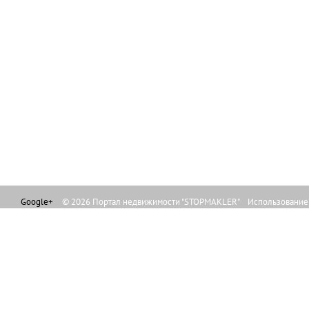
Google+
© 2026 Портал недвижимости "STOPMAKLER" Использование л