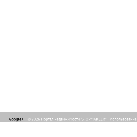
Google+
© 2026 Портал недвижимости "STOPMAKLER" Использование л