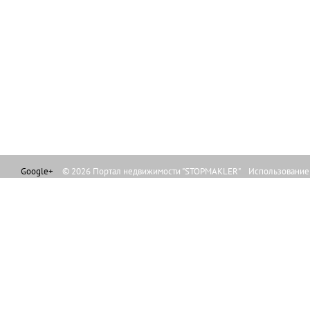
Google+
© 2026 Портал недвижимости "STOPMAKLER" Использование л