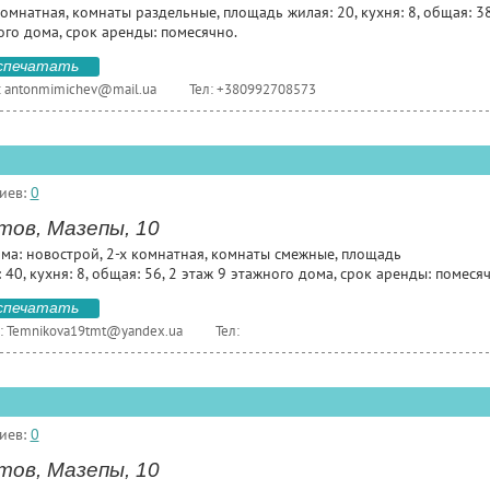
омнатная, комнаты раздельные, площадь жилая: 20, кухня: 8, общая: 38
ого дома, срок аренды: помесячно.
спечатать
:
antonmimichev@mail.ua
Тел: +380992708573
иев:
0
тов, Мазепы, 10
ома: новострой, 2-х комнатная, комнаты смежные, площадь
 40, кухня: 8, общая: 56, 2 этаж 9 этажного дома, срок аренды: помеся
спечатать
:
Temnikova19tmt@yandex.ua
Тел:
иев:
0
тов, Мазепы, 10