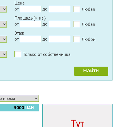
Цена
от
до
Любая
Площадь (м. кв.)
от
до
Любая
Этаж
от
до
Любой
Только от собственника
5000
UAH