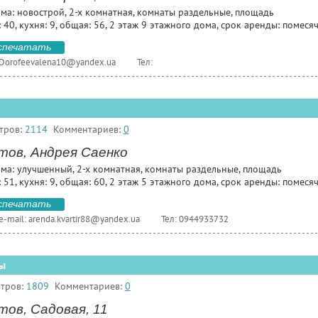
ома: новострой, 2-х комнатная, комнаты раздельные, площадь
 40, кухня: 9, общая: 56, 2 этаж 9 этажного дома, срок аренды: помеся
спечатать
Dorofeevalena10@yandex.ua
Тел:
тров:
2114
Комментариев:
0
тов, Андрея Саенко
ома: улучшенный, 2-х комнатная, комнаты раздельные, площадь
 51, кухня: 9, общая: 60, 2 этаж 5 этажного дома, срок аренды: помеся
спечатать
e-mail:
arenda.kvartir88@yandex.ua
Тел: 0944933732
ы
тров:
1809
Комментариев:
0
ов, Садовая, 11