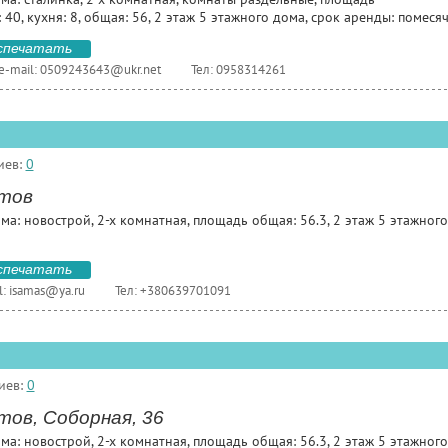
 40, кухня: 8, общая: 56, 2 этаж 5 этажного дома, срок аренды: помеся
спечатать
e-mail:
0509243643@ukr.net
Тел: 0958314261
иев:
0
тов
ма: новострой, 2-х комнатная, площадь общая: 56.3, 2 этаж 5 этажного 
спечатать
l:
isamas@ya.ru
Тел: +380639701091
иев:
0
тов, Соборная, 36
ма: новострой, 2-х комнатная, площадь общая: 56.3, 2 этаж 5 этажного 