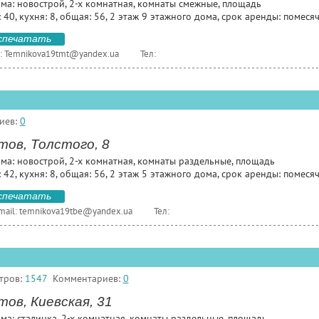
ома: новострой, 2-х комнатная, комнаты смежные, площадь
 40, кухня: 8, общая: 56, 2 этаж 9 этажного дома, срок аренды: помеся
спечатать
:
Temnikova19tmt@yandex.ua
Тел:
иев:
0
тов, Толстого, 8
ома: новострой, 2-х комнатная, комнаты раздельные, площадь
 42, кухня: 8, общая: 56, 2 этаж 5 этажного дома, срок аренды: помеся
спечатать
mail:
temnikova19tbe@yandex.ua
Тел:
тров:
1547
Комментариев:
0
ов, Киевская, 31
ма: сталинка, 2-х комнатная, комнаты раздельные, площадь