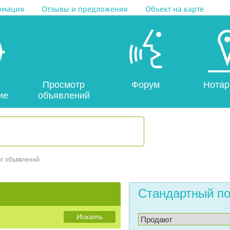
рмация
Отзывы и предложения
Объект на карте
Просмотр
Форум
Нотар
ие
объявлений
ог объявлений
Стандартный по