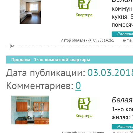
коммуна
кухня: 
Квартира
помесяч
Распеч
Автор объявления: 0958314261
e-mai
Продажа 1-но комнатной квартиры
Дата публикации:
03.03.201
Комментариев:
0
Белая
1-но ко
жилая: 
Квартира
Распеч
Автор объявления: Мария
e-mail:
tel