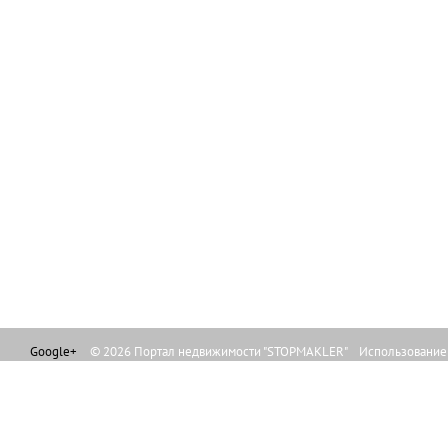
Google+
© 2026 Портал недвижимости "STOPMAKLER" Использование л