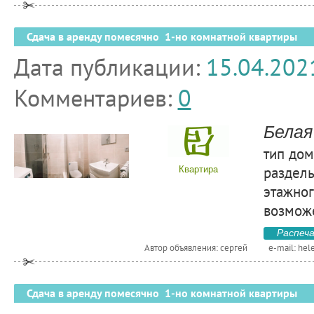
Сдача в аренду помесячно 1-но комнатной квартиры
Дата публикации:
15.04.202
Комментариев:
0
Белая
тип дом
раздель
Квартира
этажног
возмож
Распеч
Автор объявления: сергей
e-mail:
hel
Сдача в аренду помесячно 1-но комнатной квартиры