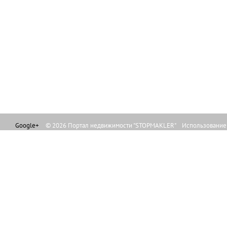
Google+
© 2026 Портал недвижимости "STOPMAKLER" Использование л