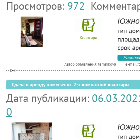
Просмотров:
972
Коммента
Южноу
тип дом
площадь
Квартира
срок ар
Распеч
Автор объявления: temnikova
e-mail:
Сдача в аренду помесячно 2-х комнатной квартиры
Дата публикации:
06.03.202
0
Южноу
тип дом