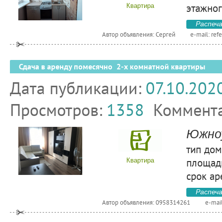
этажног
Квартира
Распеч
Автор объявления: Сергей
e-mail:
ref
Сдача в аренду помесячно 2-х комнатной квартиры
Дата публикации:
07.10.202
Просмотров:
1358
Коммент
Южно
тип дом
площадь
Квартира
срок ар
Распеч
Автор объявления: 0958314261
e-mai