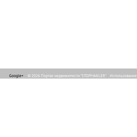
Google+
© 2026 Портал недвижимости "STOPMAKLER" Использование л