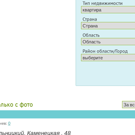
Тип недвижимости
Страна
Область
Район области/Город
олько с фото
иев:
0
ьницкий, Каменецкая , 48