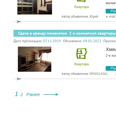
жилая:
Квартира
Ра
Автор объявления: Юрий
e-mail
Сдача в аренду помесячно 2-х комнатной квартиры
Дата публикации:
07.11.2019
Обновлено:
09.05.2022
Просмо
Хмел
2-х ко
Квартира
Ра
Автор объявления: 0958314261
1
Ранее
2