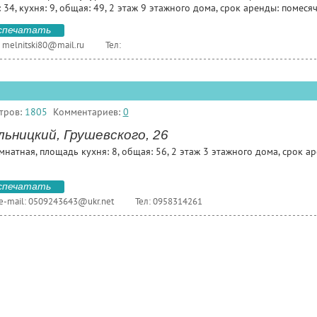
 34, кухня: 9, общая: 49, 2 этаж 9 этажного дома, срок аренды: помеся
спечатать
:
melnitski80@mail.ru
Тел:
тров:
1805
Комментариев:
0
ьницкий, Грушевского, 26
мнатная, площадь кухня: 8, общая: 56, 2 этаж 3 этажного дома, срок а
спечатать
e-mail:
0509243643@ukr.net
Тел: 0958314261