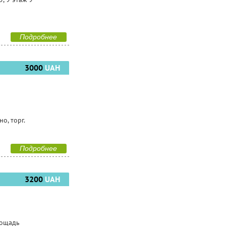
Подробнее
3000
UAH
о, торг.
Подробнее
3200
UAH
лощадь