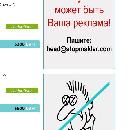
2 этаж 5
Подробнее
3300
UAH
чно.
Подробнее
3500
UAH