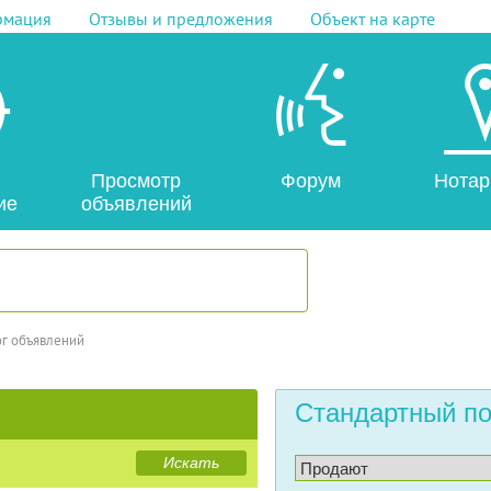
рмация
Отзывы и предложения
Объект на карте
Просмотр
Форум
Нотар
ие
объявлений
ог объявлений
Стандартный по