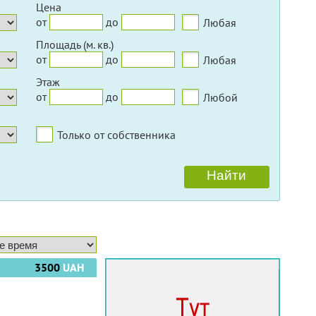
Цена
от
до
Любая
Площадь (м. кв.)
от
до
Любая
Этаж
от
до
Любой
Только от собственника
3500
UAH