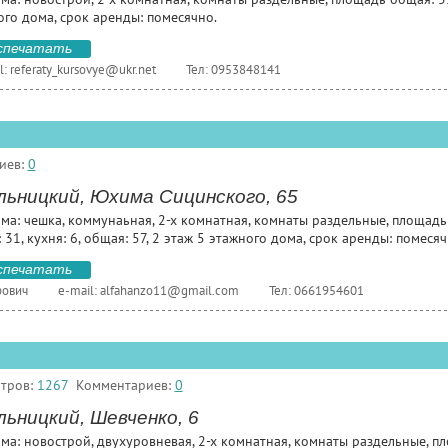
ого дома, срок аренды: помесячно.
спечатать
l:
referaty_kursovye@ukr.net
Тел: 0953848141
иев:
0
льницкий, Юхима Сицинского, 65
ома: чешка, коммунаьная, 2-х комнатная, комнаты раздельные, площадь
 31, кухня: 6, общая: 57, 2 этаж 5 этажного дома, срок аренды: помесячн
спечатать
рович
e-mail:
alfahanzo11@gmail.com
Тел: 0661954601
тров:
1267
Комментариев:
0
ьницкий, Шевченко, 6
ома: новострой, двухуровневая, 2-х комнатная, комнаты раздельные, п