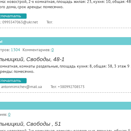
ма: новострой, 2-х комнатная, площадь жилая: 23, кухня: 10, общая: 48
ого дома, срок аренды: помесячно.
спечатать
l:
0995547063@ukr.net
Тел:
ы
тров:
1304
Комментариев:
0
ьницкий, Свободы, 48-1
омнатная, комнаты раздельные, площадь кухня: 8, общая: 38, 3 этаж 9
аренды: помесячно.
спечатать
:
antonmimichev@mail.ua
Тел: +380992708573
иев:
0
ьницкий, Свободы , 51
ма: новострой, 2-х комнатная, комнаты раздельные, площадь общая: 55