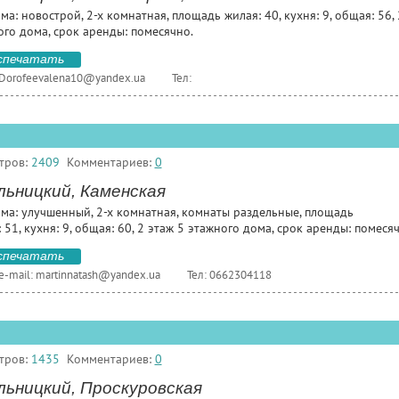
ма: новострой, 2-х комнатная, площадь жилая: 40, кухня: 9, общая: 56, 
ого дома, срок аренды: помесячно.
спечатать
Dorofeevalena10@yandex.ua
Тел:
тров:
2409
Комментариев:
0
льницкий, Каменская
ома: улучшенный, 2-х комнатная, комнаты раздельные, площадь
 51, кухня: 9, общая: 60, 2 этаж 5 этажного дома, срок аренды: помеся
спечатать
e-mail:
martinnatash@yandex.ua
Тел: 0662304118
тров:
1435
Комментариев:
0
льницкий, Проскуровская