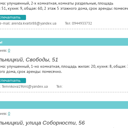
ома: улучшенный, 2-х комнатная, комнаты раздельные, площадь
 51, кухня: 9, общая: 60, 2 этаж 5 этажного дома, срок аренды: помеся
спечатать
e-mail:
arenda.kvartir88@yandex.ua
Тел: 0944933732
ы
иев:
0
льницкий, Свободы, 51
ма: улучшенный, 1-но комнатная, площадь жилая: 20, кухня: 8, общая: 3
ого дома, срок аренды: помесячно.
спечатать
:
Temnikova19tmt@yandex.ua
Тел:
иев:
0
льницкий, улица Соборности, 56