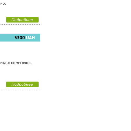
чно.
Подробнее
3300
UAH
ренды: помесячно.
Подробнее