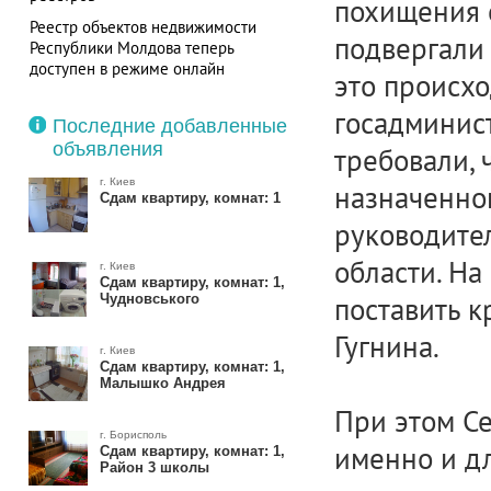
похищения 
Реестр объектов недвижимости
подвергали
Республики Молдова теперь
доступен в режиме онлайн
это происх
Обещание Кличко не выполнено — в
госадминист
Киеве без горячей воды остаются
Последние добавленные
более 700 потребителей
объявления
требовали, 
г. Киев
назначенног
Сдам квартиру, комнат: 1
руководител
области. На
г. Киев
Сдам квартиру, комнат: 1,
Чудновського
поставить к
Гугнина.
г. Киев
Сдам квартиру, комнат: 1,
Малышко Андрея
При этом Се
г. Борисполь
именно и дл
Сдам квартиру, комнат: 1,
Район 3 школы