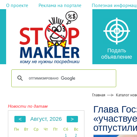
О проекте
Реклама на портале
Полезная информац
Подать
объявление
Главная
Каталог нов
Новости по датам
Глава Гос
«участвуе
Август, 2026
отпустил
Пн
Вт
Ср
Чт
Пт
Сб
Вс
1
2