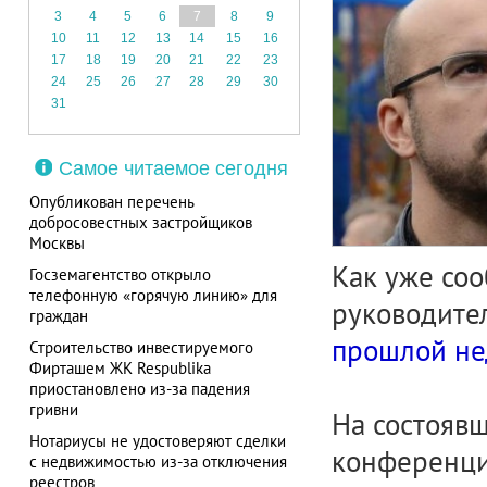
3
4
5
6
7
8
9
10
11
12
13
14
15
16
17
18
19
20
21
22
23
24
25
26
27
28
29
30
31
Самое читаемое сегодня
Опубликован перечень
добросовестных застройщиков
Москвы
Как уже со
Госземагентство открыло
телефонную «горячую линию» для
руководите
граждан
прошлой не
Строительство инвестируемого
Фирташем ЖК Respublika
приостановлено из-за падения
гривни
На состоявш
Нотариусы не удостоверяют сделки
конференции
с недвижимостью из-за отключения
реестров