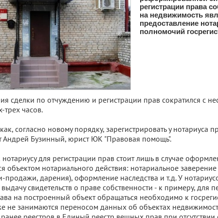
регистрации права с
на недвижимость явл
предоставление нота
полномочий госрегис
я сделки по отчуждению и регистрации прав сократился с не
-трех часов.
как, согласно новому порядку, зарегистрировать у нотариуса п
т Андрей Бузинный, юрист ЮК "Правовая помощь".
к нотариусу для регистрации прав стоит лишь в случае оформле
ся объектом нотариального действия: нотариальное заверение
и-продажи, дарения), оформление наследства и т.д. У нотариус
выдачу свидетельств о праве собственности - к примеру, для 
ава на построенный объект обращаться необходимо к госрегис
е не занимаются переносом данных об объектах недвижимост
ранее реестров в Единый реестр вещных прав при отсутствии 