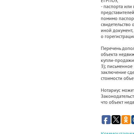
ЕГРПОУ,
- паспорта или
представителей
помимо паспорт
свидетельство 
иной документ,
о горегистраци
Перечень допол
объекта недви
купли-продажи 
3); письменное
заключение сде
стоимости объе
Нотариус может
Законодательст
что объект нед