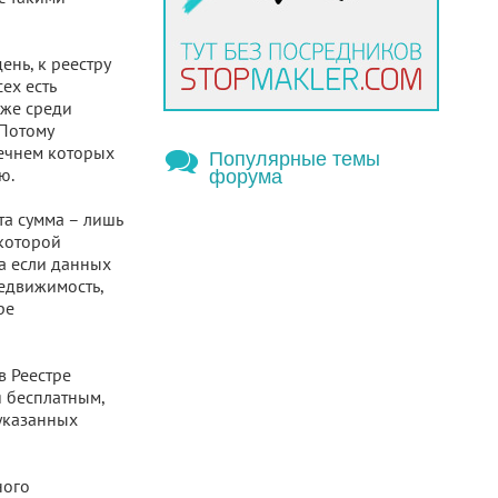
ень, к реестру
ех есть
аже среди
 Потому
речнем которых
Популярные темы
ю.
форума
Эта сумма – лишь
 которой
а если данных
недвижимость,
ре
в Реестре
я бесплатным,
 указанных
ного