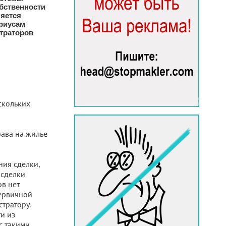
обственности
яется
риусам
траторов
скольких
рава на жилье
ния сделки,
 сделки
ов нет
первичной
тратору.
и из
с такими