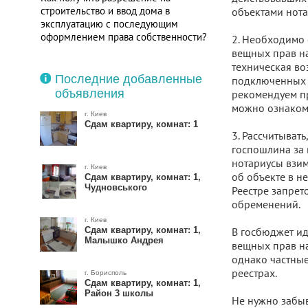
строительство и ввод дома в
объектами нота
эксплуатацию с последующим
оформлением права собственности?
2. Необходимо 
вещных прав на
техническая во
Последние добавленные
подключенных к
объявления
рекомендуем пр
можно ознаком
г. Киев
Сдам квартиру, комнат: 1
3. Рассчитывать
госпошлина за 
нотариусы взим
г. Киев
об объекте в н
Сдам квартиру, комнат: 1,
Чудновського
Реестре запрет
обременений.
г. Киев
Сдам квартиру, комнат: 1,
В госбюджет ид
Малышко Андрея
вещных прав на
однако частные
реестрах.
г. Борисполь
Сдам квартиру, комнат: 1,
Район 3 школы
Не нужно забыв