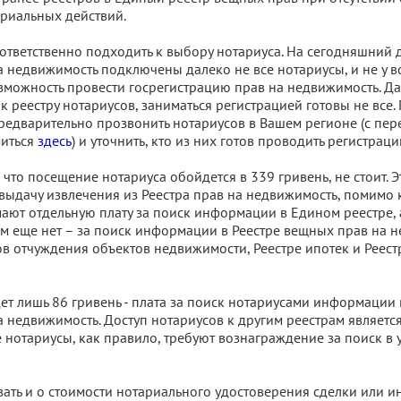
риальных действий.
ответственно подходить к выбору нотариуса. На сегодняшний д
 недвижимость подключены далеко не все нотариусы, и не у вс
зможность провести госрегистрацию прав на недвижимость. Д
 реестру нотариусов, заниматься регистрацией готовы не все.
едварительно прозвонить нотариусов в Вашем регионе (с пе
иться
здесь
) и уточнить, кто из них готов проводить регистраци
, что посещение нотариуса обойдется в 339 гривень, не стоит. 
выдачу извлечения из Реестра прав на недвижимость, помимо
ают отдельную плату за поиск информации в Едином реестре, 
ем еще нет – за поиск информации в Реестре вещных прав на 
ов отчуждения объектов недвижимости, Реестре ипотек и Реест
ет лишь 86 гривень - плата за поиск нотариусами информации 
 недвижимость. Доступ нотариусов к другим реестрам являетс
 нотариусы, как правило, требуют вознаграждение за поиск в
ать и о стоимости нотариального удостоверения сделки или и