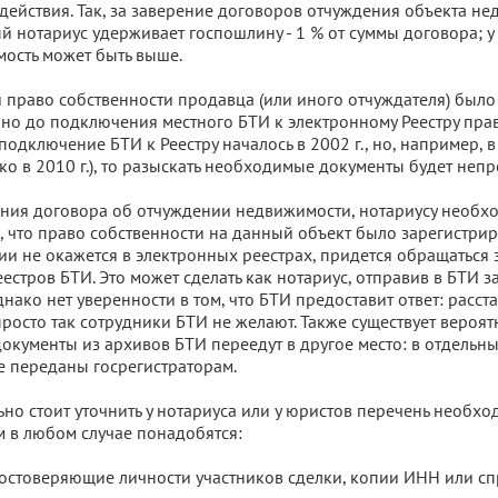
действия. Так, за заверение договоров отчуждения объекта н
й нотариус удерживает госпошлину - 1 % от суммы договора; у
мость может быть выше.
ли право собственности продавца (или иного отчуждателя) было
но до подключения местного БТИ к электронному Реестру пра
подключение БТИ к Реестру началось в 2002 г., но, например, в
ко в 2010 г.), то разыскать необходимые документы будет непр
ния договора об отчуждении недвижимости, нотариусу необх
м, что право собственности на данный объект было зарегистрир
и не окажется в электронных реестрах, придется обращаться 
стров БТИ. Это может сделать как нотариус, отправив в БТИ за
нако нет уверенности в том, что БТИ предоставит ответ: расста
осто так сотрудники БТИ не желают. Также существует вероятно
документы из архивов БТИ переедут в другое место: в отдельн
 переданы госрегистраторам.
ьно стоит уточнить у нотариуса или у юристов перечень необх
м в любом случае понадобятся:
достоверяющие личности участников сделки, копии ИНН или сп