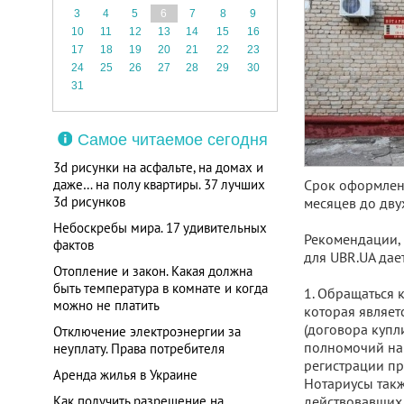
3
4
5
6
7
8
9
10
11
12
13
14
15
16
17
18
19
20
21
22
23
24
25
26
27
28
29
30
31
Самое читаемое сегодня
3d рисунки на асфальте, на домах и
даже… на полу квартиры. 37 лучших
Срок оформлени
3d рисунков
месяцев до двух
Небоскребы мира. 17 удивительных
Рекомендации, 
фактов
для UBR.UA дае
Отопление и закон. Какая должна
быть температура в комнате и когда
1. Обращаться 
можно не платить
которая являет
(договора купл
Отключение электроэнергии за
полномочий на 
неуплату. Права потребителя
регистрации пр
Аренда жилья в Украине
Нотариусы такж
Как получить разрешение на
действовавших 