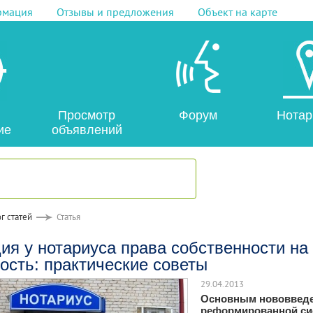
рмация
Отзывы и предложения
Объект на карте
Просмотр
Форум
Нотар
ие
объявлений
г статей
Статья
ия у нотариуса права собственности на
сть: практические советы
29.04.2013
Основным нововвед
реформированной с