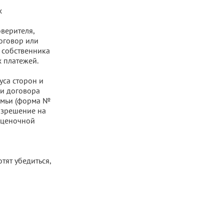
х
верителя,
оговор или
 собственника
 платежей.
уса сторон и
и договора
семьи (форма №
азрешение на
оценочной
тят убедиться,