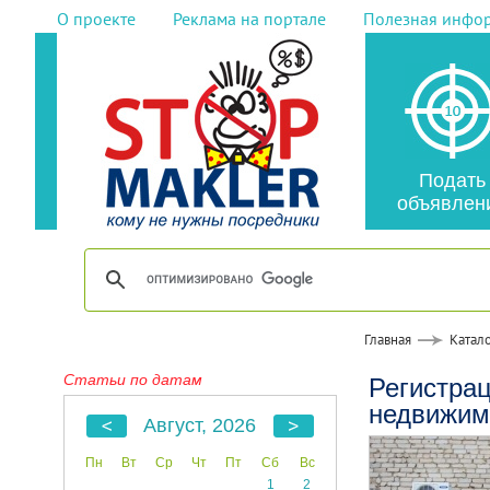
О проекте
Реклама на портале
Полезная инфо
Подать
объявлен
Главная
Катало
Статьи по датам
Регистрац
недвижимо
Август, 2026
Пн
Вт
Ср
Чт
Пт
Сб
Вс
1
2