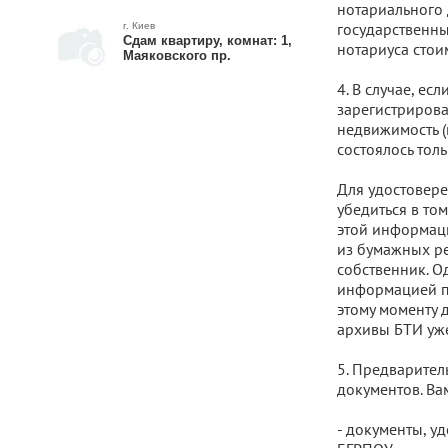
нотариального 
государственны
г. Киев
Сдам квартиру, комнат: 1,
нотариуса стои
Маяковского пр.
4. В случае, ес
зарегистрирова
недвижимость (
состоялось толь
Для удостовере
убедиться в то
этой информаци
из бумажных рее
собственник. Од
информацией пр
этому моменту 
архивы БТИ уже
5. Предварител
документов. Ва
- документы, у