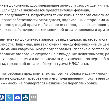
 иные документы, удостоверяющие личности сторон сделки и и
. Если сделка заключается представителем физлица,
а представителя, потребуется также копия паспорта самого до
о праве собственности отчуждателя, подписанный сторонами д
 порождающий права и обязанности сторон, заявление нового
и права собственности, квитанции об оплате пошлины и других
нительных документов зависит от вида сделки, правового стат
жимости. Например, для заключения между физическими лицам
дома или квартиры, могут потребоваться: справка о составе 
 согласие второго из супругов на отчуждение недвижимости; р
лки органа опеки и попечительства; заключение эксперта об 
кта, справка об оплате в бюджет суммы НДФЛ и т.п.
 потребовать предъявить техпаспорт на объект недвижимости.
во не содержит требования о его предъявлении: покупатели хо
вижимости не подвергался незаконной перепланировке.