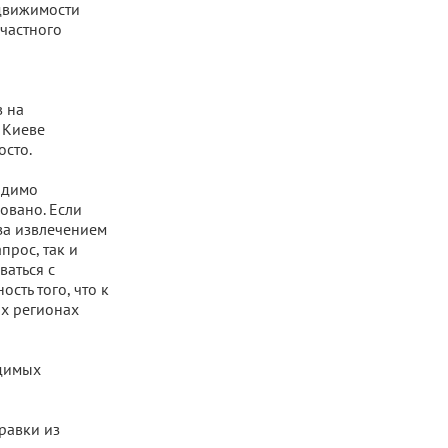
едвижимости
 частного
в на
 Киеве
осто.
одимо
овано. Если
за извлечением
прос, так и
ваться с
сть того, что к
ых регионах
одимых
равки из